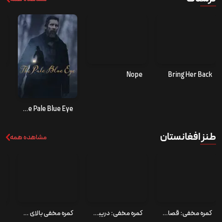
se
Nope
Bring Her Back
The Pale Blue Eye
طنز افغانستان
مشاهده همه
کمره مخفی: قصاب نوکیسه
کمره مخفی: دریبل تلیفونی بالای سید احد سروش
کمره مخفی بالای بهنام حبیبی بازیکن فوتبال ایران