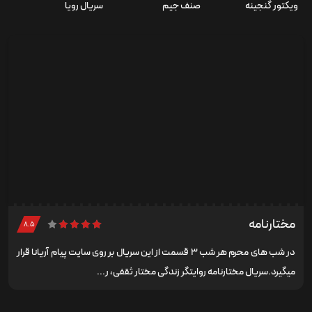
ویکتور گنجینه
صنف جیم
سریال رویا
از
مختارنامه
۸.۵
در شب های محرم هر شب ۳ قسمت از این سریال بر روی سایت پیام آریانا قرار
میگیرد.سریال مختارنامه روایتگر زندگی مختار ثقفی، ر...