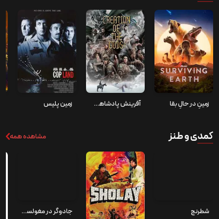
زمینِ در حالِ بقا
آفرینش پادشاهی خدایان طوفان‌ها
زمین پلیس
کمدی و طنز
مشاهده همه
شطرنج
جادوگر در مغولستان