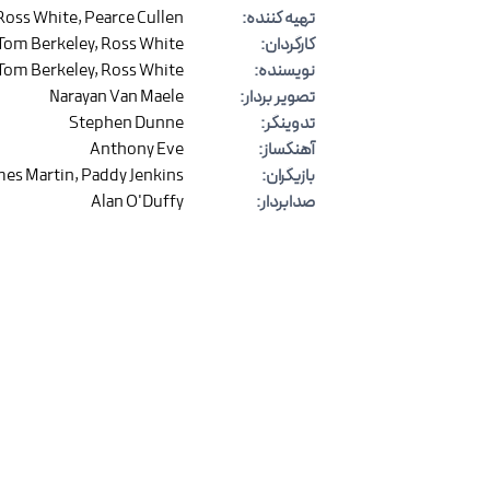
تهیه کننده
:
Pearce Cullen
,
Ross White
کارگردان
:
Ross White
,
Tom Berkeley
نویسنده
:
Ross White
,
Tom Berkeley
تصویر بردار
:
Narayan Van Maele
تدوینگر
:
Stephen Dunne
آهنگساز
:
Anthony Eve
بازیگران
:
Paddy Jenkins
,
mes Martin
صدابردار
:
Alan O'Duffy
نظرات
(
۰
)
برای ارسال نظر وارد شوید