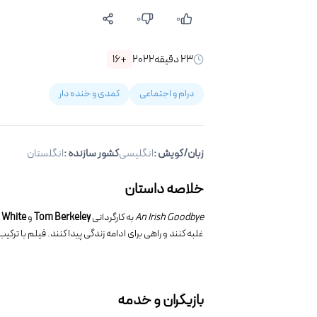
۰
۰
۲۳
دقیقه
۲۰۲۲
+۱۶
درام و اجتماعی
کمدی و خنده دار
زبان/گویش
:
انگلیسی
کشور سازنده :
انگلستان
خلاصه داستان
An Irish Goodbye
به کارگردانی
Tom Berkeley
و
 White
غلبه کنند و راهی برای ادامه زندگی پیدا کنند. فیلم با ت
بازیگران و خدمه