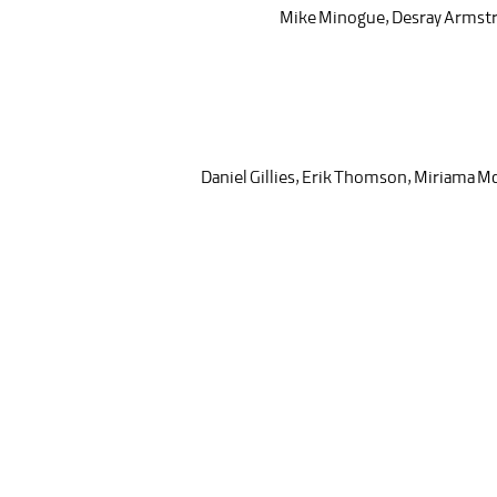
Mike Minogue
,
Desray Armst
Daniel Gillies
,
Erik Thomson
,
Miriama M