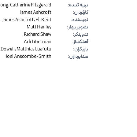
تهیه کننده
:
Catherine Fitzgerald
,
rong
کارگردان
:
James Ashcroft
نویسنده
:
Eli Kent
,
James Ashcroft
تصویر بردار
:
Matt Henley
تدوینگر
:
Richard Shaw
آهنگساز
:
Arli Liberman
بازیگران
:
Matthias Luafutu
,
cDowell
صدابرداران
:
Joel Anscombe-Smith
نظرات
(
۰
)
برای ارسال نظر وارد شوید