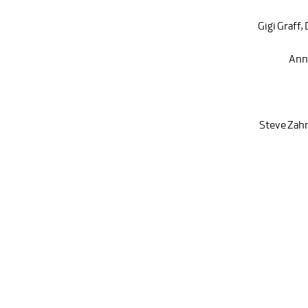
Gigi Graff
,
Ann
Steve Zah