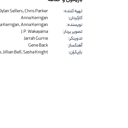
تهیه کننده
:
Chris Parker
,
Dylan Sellers
کارگردان
:
Anna Kerrigan
نویسنده
:
Anna Kerrigan
,
a Kerrigan
تصویر بردار
:
J.P. Wakayama
تدوینگر
:
Jarrah Gurrie
آهنگساز
:
Gene Back
بازیگران
:
Sasha Knight
,
Jillian Bell
,
n
نظرات
(
۰
)
برای ارسال نظر وارد شوید