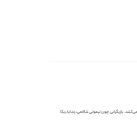
شد. بازیگرانی چون تیموتی شالامی، زندایا، ربکا