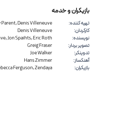
بازیگران و خدمه
تهیه کننده
:
Denis Villeneuve
,
 Parent
کارگردان
:
Denis Villeneuve
نویسنده
:
Eric Roth
,
Jon Spaihts
,
uve
تصویر بردار
:
Greig Fraser
تدوینگر
:
Joe Walker
آهنگساز
:
Hans Zimmer
بازیگران
:
Zendaya
,
becca Ferguson
صدابردار
:
Roderick Hart
نظرات
(
۰
)