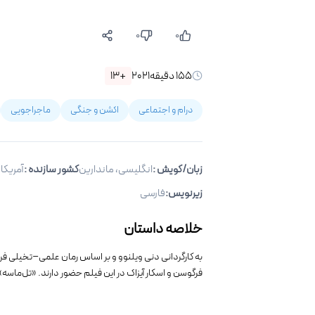
۰
۰
۱۵۵
دقیقه
۲۰۲۱
+۱۳
درام و اجتماعی
اکشن و جنگی
ماجراجویی
زبان/گویش
:
انگلیسی، ماندارین
کشور سازنده :
آمریکا
زیرنویس
:
فارسی
خلاصه داستان
به کارگردانی دنی ویلنوو و بر اساس رمان علمی‌–تخیلی فر
فرگوسن و اسکار آیزاک در این فیلم حضور دارند. «تل‌ماسه» م