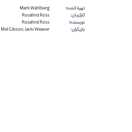
تهیه کننده
:
Mark Wahlberg
کارگردان
:
Rosalind Ross
نویسنده
:
Rosalind Ross
بازیگران
:
Jacki Weaver
,
Mel Gibson
,
نظرات
(
۰
)
برای ارسال نظر وارد شوید
با ثبت نظر خود به بهبود کیفیت محتوا ک