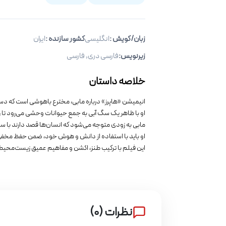
زبان/گویش
:
انگلیسی
کشور سازنده :
ایران
زیرنویس
:
فارسی دری
,
فارسی
خلاصه داستان
انیمیشن «هاپرز» درباره مابی، مخترع باهوشی است که دستگ
او با ظاهر یک سگ آبی به جمع حیوانات وحشی می‌رود تا رازه
مابی به زودی متوجه می‌شود که انسان‌ها قصد دارند با س
او باید با استفاده از دانش و هوش خود، ضمن حفظ مخفی‌س
این فیلم با ترکیب طنز، اکشن و مفاهیم عمیق زیست‌محیط
نظرات
(
۰
)