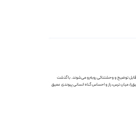
های غیرقابل توضیح و وحشتناکی روبه‌رو می‌شوند. با گذشت
ق‌زا، میان ترس، راز و احساس گناه انسانی پیوندی عمیق