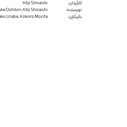
کارگردان
:
Kôji Shiraishi
نویسنده
:
Kôji Shiraishi
,
ke Oshikiri
بازیگران
:
Kokoro Morita
,
ako Urabe
نظرات
(
۰
)
برای ارسال نظر وارد شوید
با ثبت نظر خود به بهبود کیفیت محتوا ک