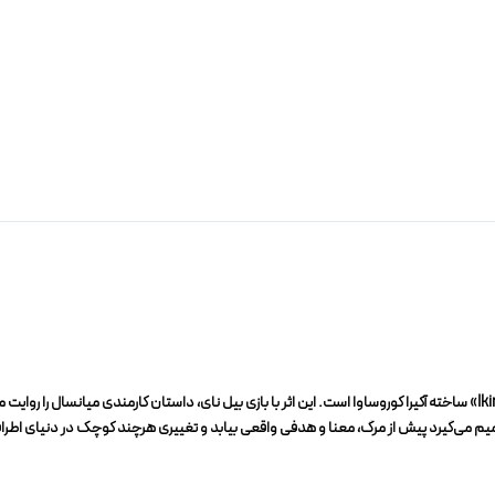
فیلم «Living» (۲۰۲۲) اقتباسی از فیلم کلاسیک ژاپنی «Ikiru» ساخته آکیرا کوروساوا است. این اثر با بازی بیل نای، داستان کارم
میم می‌گیرد پیش از مرگ، معنا و هدفی واقعی بیابد و تغییری هرچند کوچک در دنیای اطرافش 