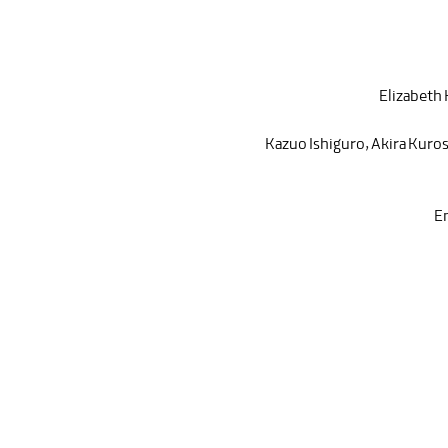
Elizabeth 
Kazuo Ishiguro
,
Akira Kuro
E
Bill Nighy
,
Ai