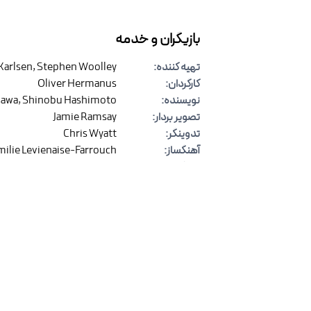
بازیگران و خدمه
تهیه کننده
:
Stephen Woolley
,
Karlsen
کارگردان
:
Oliver Hermanus
نویسنده
:
Shinobu Hashimoto
,
sawa
تصویر بردار
:
Jamie Ramsay
تدوینگر
:
Chris Wyatt
آهنگساز
:
milie Levienaise-Farrouch
بازیگران
:
Alex Sharp
,
mee Lou Wood
نظرات
(
۰
)