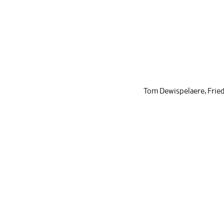
Tom Dewispelaere
,
Frie