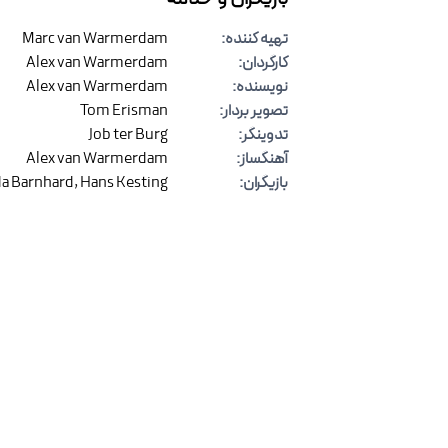
تهیه کننده
:
Marc van Warmerdam
کارگردان
:
Alex van Warmerdam
نویسنده
:
Alex van Warmerdam
تصویر بردار
:
Tom Erisman
تدوینگر
:
Job ter Burg
آهنگساز
:
Alex van Warmerdam
بازیگران
:
Hans Kesting
,
da Barnhard
نظرات
(
۰
)
برای ارسال نظر وارد شوید