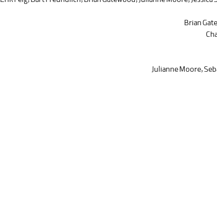
Erik Feig
,
Bart Freundlich
,
Brian Gatewood
,
Julianne Moore
,
Jessica 
Brian Ga
Cha
Julianne Moore
,
Seb
مک کنید