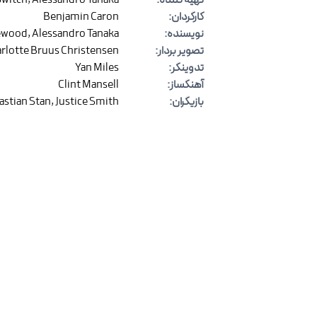
تهیه کننده
:
Alessandro Tanaka
,
Switch
کارگردان
:
Benjamin Caron
نویسنده
:
Alessandro Tanaka
,
tewood
تصویر بردار
:
rlotte Bruus Christensen
تدوینگر
:
Yan Miles
آهنگساز
:
Clint Mansell
بازیگران
:
Justice Smith
,
astian Stan
نظرات
(
۰
)
برای ارسال نظر وارد شوید
با ثبت نظر خود به بهبود کیفیت محتوا ک