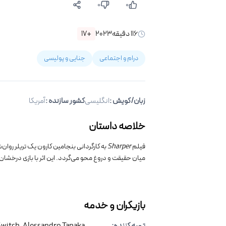
۰
۰
۱۱۶
دقیقه
۲۰۲۳
+۱۷
درام و اجتماعی
جنایی و پولیسی
زبان/گویش
:
انگلیسی
کشور سازنده :
آمریکا
خلاصه داستان
فیلم
Sharper
به کارگردانی بنجامین کارون یک تریلر روا
میان حقیقت و دروغ محو می‌گردد. این اثر با بازی درخشان 
بازیگران و خدمه